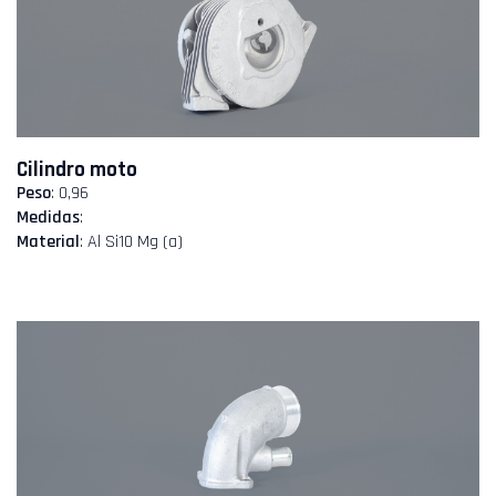
Cilindro moto
Peso
: 0,96
Medidas
:
Material
: Al Si10 Mg (a)