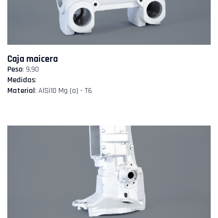
Caja maicera
Peso
: 9,90
Medidas
:
Material
: AlSi10 Mg (a) - T6